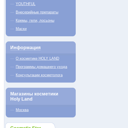
YOUTHFUL
Внесерийные препараты
Кремы, гели, лосьоны
Маски
Информация
О косметике HOLY LAND
Программы домашнего ухода
Консультации косметолога
Магазины косметики
Holy Land
Москва