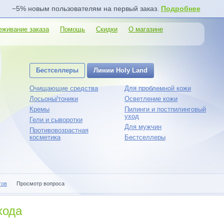
−5% новым пользователям на первый заказ.
Подробнее
еживание заказа
Помощь
Скидки
О магазине
Бестселлеры
Линии Holy Land
Очищающие средства
Для проблемной кожи
Лосьоны/тоники
Осветление кожи
Кремы
Пилинги и постпилинговый
уход
Гели и сыворотки
Для мужчин
Противовозрастная
косметика
Бестселлеры
гов
Просмотр вопроса
хода