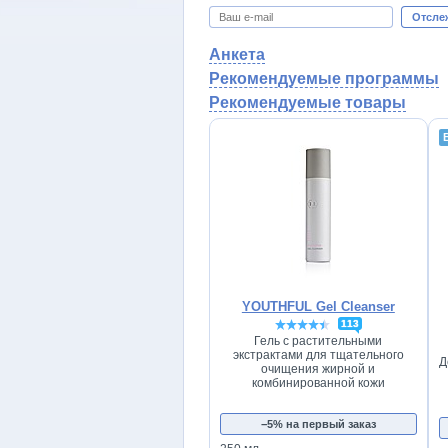
Отсле
Анкета
Рекомендуемые программы
Рекомендуемые товары
YOUTHFUL Gel Cleanser
113
Гель с растительными
экстрактами для тщательного
Д
очищения жирной и
комбинированной кожи
−5% на первый заказ