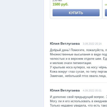
250 мл
1580 руб.
КУПИТЬ
3.09.2022 20:14
Добрый день! Помогите, пожалуйста, 
Множественные высыпания в виде под
челюстью и в верхнем отделе шеи. Ед
и мелкие очаги пигментации.
У крыльев носа купероз, на носу чёрны
Кожа вокруг глаз сухая, по типу перг
Замечаю, небольшой птоз овала лица,
4.09.2022 05:01
И дополню свой предыдущий вопрос. За
Могу ли я его использовать в ежедне
Только недавно увидела, что есть так