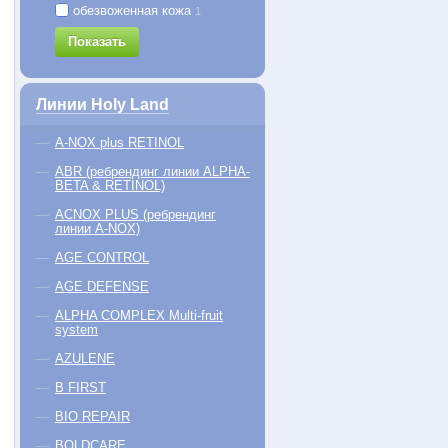
50 мл
50 м
обезвоженная кожа
1
2380 руб.
3330 руб.
4510
Показать
КУПИТЬ
КУПИТЬ
Линии Holy Land
A-NOX plus RETINOL
ABR (ребрендинг линии ALPHA-
BETA & RETINOL)
ACNOX PLUS (ребрендинг
линии A-NOX)
AGE CONTROL
AGE DEFENSE
ALPHA COMPLEX Multi-fruit
system
AZULENE
B FIRST
BIO REPAIR
BOLDCARE