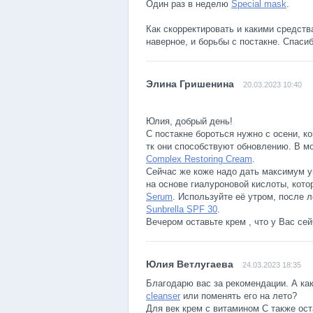
Один раз в неделю
Special mask
.
Как скорректировать и какими средст
наверное, и борьбы с постакне. Спаси
20.03.2023 10:40
Юлия, добрый день!
С постакне бороться нужно с осени, к
тк они способствуют обновлению. В 
Complex Restoring Cream
.
Сейчас же коже надо дать максимум у
на основе гиалуроновой кислоты, кото
Serum
. Используйте её утром, после 
Sunbrella SPF 30
.
Вечером оставьте крем , что у Вас се
24.03.2023 18:35
Благодарю вас за рекомендации. А к
cleanser
или поменять его на лето?
Для век крем с витамином С также ос