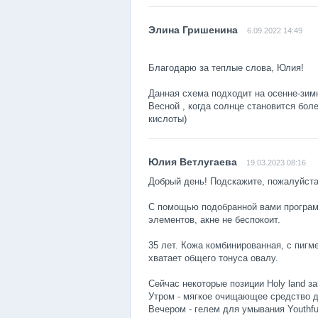
6.09.2022 14:49
Благодарю за теплые слова, Юлия!
Данная схема подходит на осенне-зимн
Весной , когда солнце становится бол
кислоты)
19.03.2023 08:16
Добрый день! Подскажите, пожалуйста
С помощью подобранной вами програм
элементов, акне не беспокоит.
35 лет. Кожа комбинированная, с пигм
хватает общего тонуса овалу.
Сейчас некоторые позиции Holy land з
Утром - мягкое очищающее средство др
Вечером - гелем для умывания Youthfu