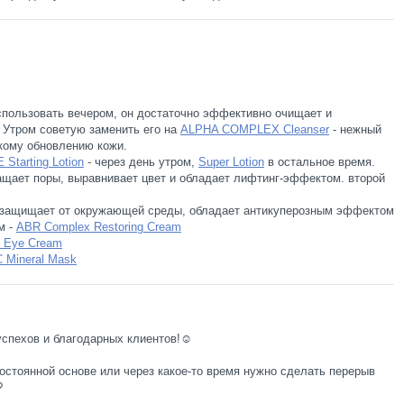
пользовать вечером, он достаточно эффективно очищает и
 Утром советую заменить его на
ALPHA COMPLEX Cleanser
- нежный
гкому обновлению кожи.
Starting Lotion
- через день утром,
Super Lotion
в остальное время.
ращает поры, выравнивает цвет и обладает лифтинг-эффектом. второй
.
 защищает от окружающей среды, обладает антикуперозным эффектом
м -
ABR Complex Restoring Cream
e Eye Cream
Mineral Mask
спехов и благодарных клиентов!☺️
остоянной основе или через какое-то время нужно сделать перерыв
?