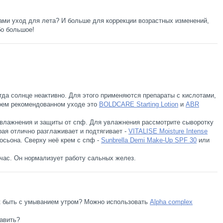
вами уход для лета? И больше для коррекции возрастных изменений,
бо большое!
огда солнце неактивно. Для этого применяются препараты с кислотами,
моем рекомендованном уходе это
BOLDCARE Starting Lotion
и
ABR
влажнения и защиты от спф. Для увлажнения рассмотрите сыворотку
рая отлично разглаживает и подтягивает -
VITALISE Moisture Intense
лосьона. Сверху неё крем с спф -
Sunbrella Demi Make-Up SPF 30
или
йчас. Он нормализует работу сальных желез.
ак быть с умыванием утром? Можно использовать
Alpha complex
тавить?