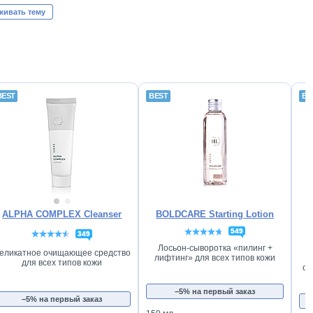
живать тему
ALPHA COMPLEX Cleanser
BOLDCARE Starting Lotion
549
349
Лосьон-сыворотка «пилинг +
еликатное очищающее средство
лифтинг» для всех типов кожи
для всех типов кожи
от
−5% на первый заказ
−5% на первый заказ