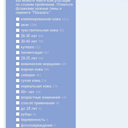
Вы можете найти консультации
по схожим проблемам. Отметьте
флажками нужные темы и
нажмите "Показать":
комбинированная кожа
1513
акне
1298
чувствительная кожа
951
26-30 лет
845
30-40 лет
705
купероз
612
пигментация
597
19-25 лет
544
мимические морщинки
429
жирная кожа
385
себорея
361
сухая кожа
216
нормальная кожа
174
Super Lotion
BIO REPAIR Day Care
ABR 
40+ лет
158
1397
346
возрастные изменения
140
Бесспиртовой лосьон для
Дневной защитный крем для всех
Во
способ применения
59
размягчения и растворения
типов кожи
до 18 лет
41
крытых и закрытых комедонов
рубцы
39
−5% на первый заказ
беременность
5
−5% на первый заказ
фотоповреждения
3