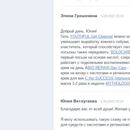
5.09.2022 15:33
Добрый день, Юлия!
Гель
YOUTHFUL Gel Cleanser
можно ис
уменьшает выработку кожного себума.
очиститель, который способствует ле
лосьоны также чередовать:
BOLDCARE 
первый лосьон на основе кислот, сок
работает с подкожными воспалениями
крем на день A
BIO REPAIR Day Care
-
крем на вечер с кислотами и ретиноло
крем для век
C the SUCCESS Intensiv
маска 1-2 раза в неделю
MYTHOLOGIC 
5.09.2022 18:14
Благодарю вас от всей души! Желаю у
Я могу использовать такую схему не п
для средств с кислотами и ретинолом