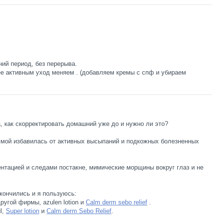
ий период, без перерыва.
ее активным уход меняем . (добавляем кремы с спф и убираем
, как скорректировать домашний уже до и нужно ли это?
мой избавилась от активных высыпаний и подкожных болезненных
ентацией и следами постакне, мимические морщины вокруг глаз и не
акончились и я пользуюсь:
угой фирмы, azulen lotion и
Calm derm sebo relief
.
l,
Super lotion
и
Calm derm Sebo Relief
.