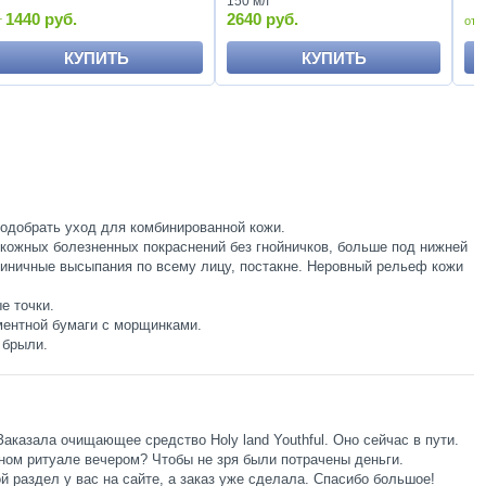
150 мл
1440 руб.
2640 руб.
КУПИТЬ
КУПИТЬ
подобрать уход для комбинированной кожи.
кожных болезненных покраснений без гнойничков, больше под нижней
иничные высыпания по всему лицу, постакне. Неровный рельеф кожи
е точки.
аментной бумаги с морщинками.
 брыли.
казала очищающее средство Holy land Youthful. Оно сейчас в пути.
вном ритуале вечером? Чтобы не зря были потрачены деньги.
ой раздел у вас на сайте, а заказ уже сделала. Спасибо большое!