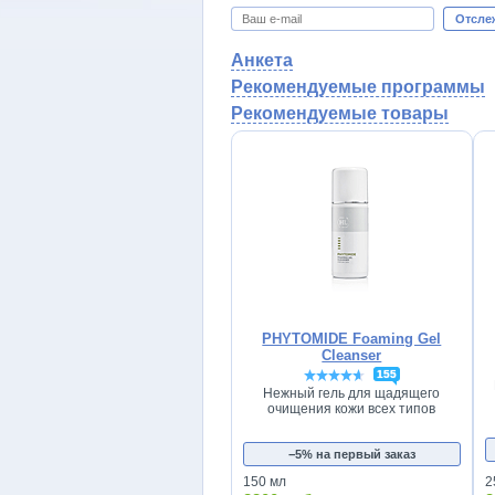
Отсле
Анкета
Рекомендуемые программы
Рекомендуемые товары
PHYTOMIDE Foaming Gel
Cleanser
155
Нежный гель для щадящего
очищения кожи всех типов
−5% на первый заказ
150 мл
2