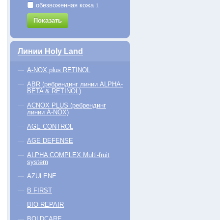
50 руб.
4420 руб.
3330
обезвоженная кожа
1
КУПИТЬ
КУПИТЬ
Показать
Линии Holy Land
A-NOX plus RETINOL
ABR (ребрендинг линии ALPHA-
BETA & RETINOL)
ACNOX PLUS (ребрендинг
линии A-NOX)
AGE CONTROL
AGE DEFENSE
ALPHA COMPLEX Multi-fruit
system
AZULENE
B FIRST
BIO REPAIR
BOLDCARE