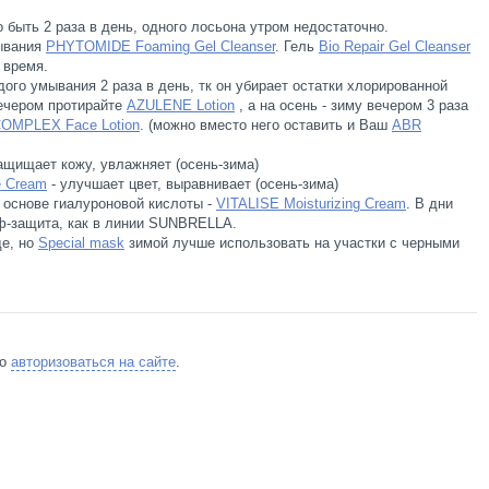
быть 2 раза в день, одного лосьона утром недостаточно.
ывания
PHYTOMIDE Foaming Gel Cleanser
. Гель
Bio Repair Gel Cleanser
 время.
ого умывания 2 раза в день, тк он убирает остатки хлорированной
вечером протирайте
AZULENE Lotion
, а на осень - зиму вечером 3 раза
OMPLEX Face Lotion
. (можно вместо него оставить и Ваш
ABR
ащищает кожу, увлажняет (осень-зима)
 Cream
- улучшает цвет, выравнивает (осень-зима)
 основе гиалуроновой кислоты -
VITALISE Moisturizing Cream
. В дни
пф-защита, как в линии SUNBRELLA.
де, но
Special mask
зимой лучше использовать на участки с черными
мо
авторизоваться на сайте
.