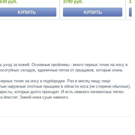
530 руб.
3790 руб.
19
КУПИТЬ
КУПИТЬ
ь уход за кожей. Основные проблемы - много черных точек на носу и
носогубных складок, единичные пятна от прыщиков, которые очень
черных точек на носу и подбородке. Раз в месяц чищу лицо
лые наружные плотные прыщики в области носа (не стержни обычных),
росты, которые долго проходят. И есть немного пигментных пятен.
а блестит. Зимой кожа суше намного.