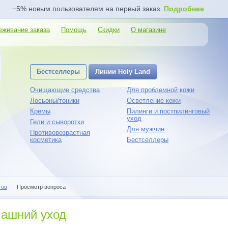
−5% новым пользователям на первый заказ.
Подробнее
еживание заказа
Помощь
Скидки
О магазине
Бестселлеры
Линии Holy Land
Очищающие средства
Для проблемной кожи
Лосьоны/тоники
Осветление кожи
Кремы
Пилинги и постпилинговый
уход
Гели и сыворотки
Для мужчин
Противовозрастная
косметика
Бестселлеры
гов
Просмотр вопроса
машний уход