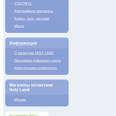
YOUTHFUL
Внесерийные препараты
Кремы, гели, лосьоны
Маски
Информация
О косметике HOLY LAND
Программы домашнего ухода
Консультации косметолога
Магазины косметики
Holy Land
Москва