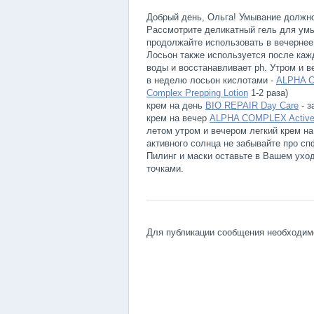
Добрый день, Ольга! Умывание должно 
Рассмотрите деликатный гель для ум
продолжайте использовать в вечернее
Лосьон также используется после кажд
воды и восстанавливает ph. Утром и 
в неделю лосьон кислотами -
ALPHA C
Complex Prepping Lotion
1-2 раза)
крем на день
BIO REPAIR Day Care
- з
крем на вечер
ALPHA COMPLEX Active
летом утром и вечером легкий крем на
активного солнца не забывайте про с
Пилинг и маски оставьте в Вашем ухо
точками.
Для публикации сообщения необходи