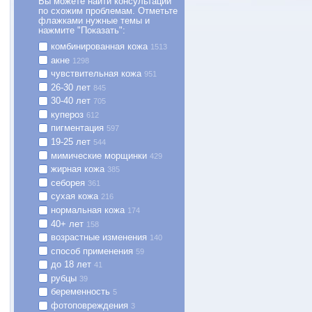
Вы можете найти консультации
по схожим проблемам. Отметьте
флажками нужные темы и
нажмите "Показать":
комбинированная кожа
1513
акне
1298
чувствительная кожа
951
26-30 лет
845
30-40 лет
705
купероз
612
пигментация
597
19-25 лет
544
мимические морщинки
429
жирная кожа
385
себорея
361
сухая кожа
216
нормальная кожа
174
PHA COMPLEX Face Lotion
ABR Complex Prepping Lotion
40+ лет
158
349
473
возрастные изменения
сьон-пилинг с тонизирующим и
Лосьон-пилинг с фруктовыми
140
Днев
одтягивающим действием для
экстрактами, антиоксидантами и
способ применения
59
всех типов кожи
ретинолом для всех типов кожи
до 18 лет
41
рубцы
39
−5% на первый заказ
−5% на первый заказ
беременность
5
 мл
250 мл
50 м
фотоповреждения
3