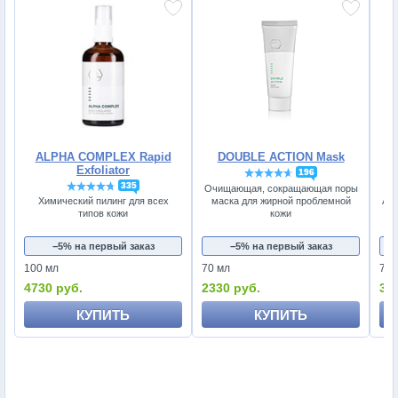
ALPHA COMPLEX Rapid
DOUBLE ACTION Mask
A
Exfoliator
196
335
Очищающая, сокращающая поры
маска для жирной проблемной
Химический пилинг для всех
Акт
кожи
типов кожи
−5% на первый заказ
−5% на первый заказ
100 мл
70 мл
70 
4730 руб.
2330 руб.
34
КУПИТЬ
КУПИТЬ