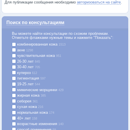
Для публикации сообщения необходимо
авторизоваться на сайте
.
Поиск по консультациям
Вы можете найти консультации по схожим проблемам.
Отметьте флажками нужные темы и нажмите "Показать":
комбинированная кожа
1513
акне
1298
чувствительная кожа
951
26-30 лет
845
30-40 лет
705
купероз
612
пигментация
597
19-25 лет
544
мимические морщинки
429
жирная кожа
385
себорея
361
сухая кожа
216
нормальная кожа
174
40+ лет
158
возрастные изменения
140
способ применения
59