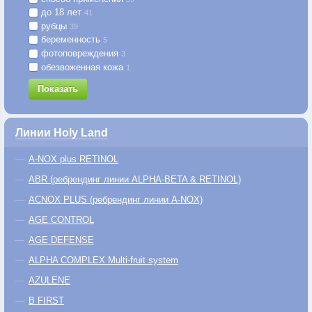
до 18 лет
41
рубцы
39
беременность
5
фотоповреждения
3
обезвоженная кожа
1
Показать
Линии Holy Land
A-NOX plus RETINOL
ABR (ребрендинг линии ALPHA-BETA & RETINOL)
ACNOX PLUS (ребрендинг линии A-NOX)
AGE CONTROL
AGE DEFENSE
ALPHA COMPLEX Multi-fruit system
AZULENE
B FIRST