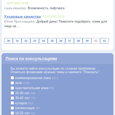
19.07.2022 14:08
Возможность лифтинга
Уходовые средства
12.07.2022 10:31
Добрый день! Помогите подобрать тоник для
лица на ...
30
31
32
33
34
35
36
37
38
39
40
41
Поиск по консультациям
Вы можете найти консультации по схожим проблемам.
Отметьте флажками нужные темы и нажмите "Показать":
комбинированная кожа
1513
акне
1298
чувствительная кожа
951
26-30 лет
845
30-40 лет
705
купероз
612
пигментация
597
19-25 лет
544