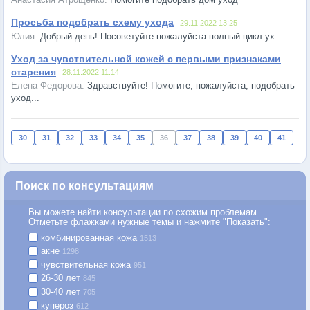
Просьба подобрать схему ухода
29.11.2022 13:25
Добрый день! Посоветуйте пожалуйста полный цикл ух...
Уход за чувствительной кожей с первыми признаками
старения
28.11.2022 11:14
Здравствуйте! Помогите, пожалуйста, подобрать
уход...
30
31
32
33
34
35
36
37
38
39
40
41
Поиск по консультациям
Вы можете найти консультации по схожим проблемам.
Отметьте флажками нужные темы и нажмите "Показать":
комбинированная кожа
1513
акне
1298
чувствительная кожа
951
26-30 лет
845
30-40 лет
705
купероз
612