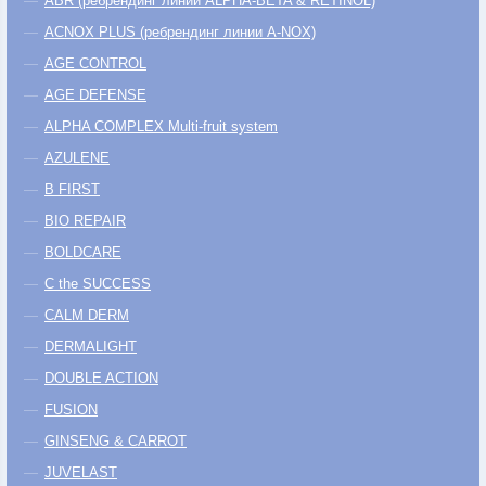
ABR (ребрендинг линии ALPHA-BETA & RETINOL)
ACNOX PLUS (ребрендинг линии A-NOX)
AGE CONTROL
AGE DEFENSE
ALPHA COMPLEX Multi-fruit system
AZULENE
B FIRST
BIO REPAIR
BOLDCARE
C the SUCCESS
CALM DERM
DERMALIGHT
DOUBLE ACTION
FUSION
GINSENG & CARROT
JUVELAST