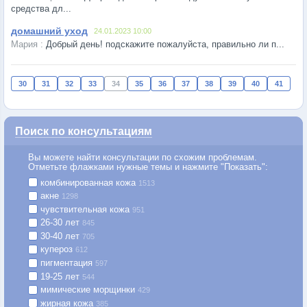
средства дл...
домашний уход
24.01.2023 10:00
Добрый день! подскажите пожалуйста, правильно ли п...
30
31
32
33
34
35
36
37
38
39
40
41
Поиск по консультациям
Вы можете найти консультации по схожим проблемам.
Отметьте флажками нужные темы и нажмите "Показать":
комбинированная кожа
1513
акне
1298
чувствительная кожа
951
26-30 лет
845
30-40 лет
705
купероз
612
пигментация
597
19-25 лет
544
мимические морщинки
429
жирная кожа
385