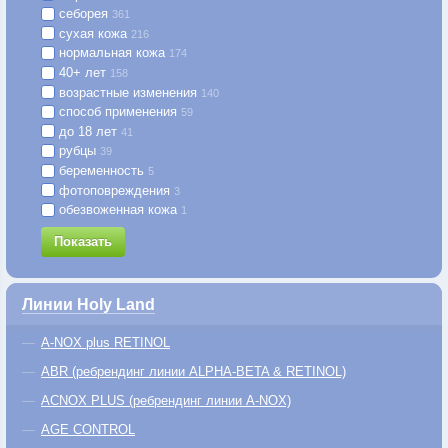
себорея
361
сухая кожа
216
нормальная кожа
174
40+ лет
158
возрастные изменения
140
способ применения
59
до 18 лет
41
рубцы
39
беременность
5
фотоповреждения
3
обезвоженная кожа
1
Показать
Линии Holy Land
A-NOX plus RETINOL
ABR (ребрендинг линии ALPHA-BETA & RETINOL)
ACNOX PLUS (ребрендинг линии A-NOX)
AGE CONTROL