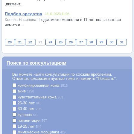
,пигмент...
Подбор средства
16.11.2023 11:03
Подскажите можно ли в 11 лет пользоваться
чем-то и...
20
21
22
23
24
25
26
27
28
29
30
31
Поиск по консультациям
Вы можете найти консультации по схожим проблемам.
Отметьте флажками нужные темы и нажмите "Показать":
комбинированная кожа
1513
акне
1298
чувствительная кожа
951
26-30 лет
845
30-40 лет
705
купероз
612
пигментация
597
19-25 лет
544
мимические морщинки
429