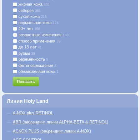
жирная кожа
385
себорея
361
сухая кожа
216
нормальная кожа
174
40+ лет
158
возрастные изменения
140
способ применения
59
до 18 лет
41
рубцы
39
беременность
5
фотоповреждения
3
обезвоженная кожа
1
Показать
Линии Holy Land
A-NOX plus RETINOL
ABR (ребрендинг линии ALPHA-BETA & RETINOL)
ACNOX PLUS (ребрендинг линии A-NOX)