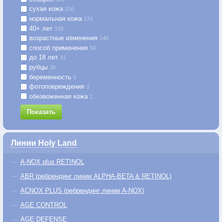
сухая кожа
216
нормальная кожа
174
40+ лет
158
возрастные изменения
140
способ применения
59
до 18 лет
41
рубцы
39
беременность
5
фотоповреждения
3
обезвоженная кожа
1
Показать
Линии Holy Land
A-NOX plus RETINOL
ABR (ребрендинг линии ALPHA-BETA & RETINOL)
ACNOX PLUS (ребрендинг линии A-NOX)
AGE CONTROL
AGE DEFENSE