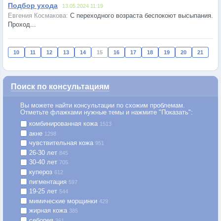
Подбор ухода
13.05.2024 11:19
С переходного возраста беспокоют высыпания.
Проход...
10
11
12
13
14
15
16
17
18
19
20
21
Поиск по консультациям
Вы можете найти консультации по схожим проблемам.
Отметьте флажками нужные темы и нажмите "Показать":
комбинированная кожа
1513
акне
1298
чувствительная кожа
951
26-30 лет
845
30-40 лет
705
купероз
612
пигментация
597
19-25 лет
544
мимические морщинки
429
жирная кожа
385
себорея
361